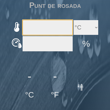
Punt de rosada
%
-
-
°C
°F