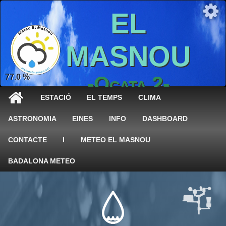
EL
MASNOU
77.0 %
-Ocata 2-
ESTACIÓ
EL TEMPS
CLIMA
ASTRONOMIA
EINES
INFO
DASHBOARD
CONTACTE
I
METEO EL MASNOU
BADALONA METEO