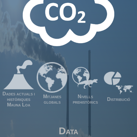
Dades actuals i
Mitjanes
Nivells
històriques
Distribució
globals
prehistòrics
Mauna Loa
Data